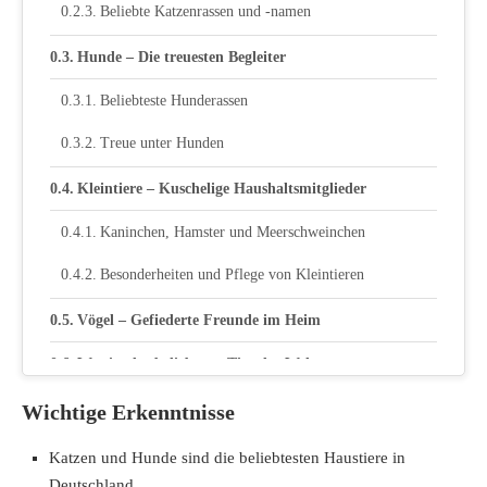
Beliebte Katzenrassen und -namen
Hunde – Die treuesten Begleiter
Beliebteste Hunderassen
Treue unter Hunden
Kleintiere – Kuschelige Haushaltsmitglieder
Kaninchen, Hamster und Meerschweinchen
Besonderheiten und Pflege von Kleintieren
Vögel – Gefiederte Freunde im Heim
Was ist das beliebteste Tier der Welt
Globale Trends und Statistiken
Wichtige Erkenntnisse
Kulturelle und regionale Unterschiede
Katzen und Hunde sind die beliebtesten Haustiere in
Deutschland.