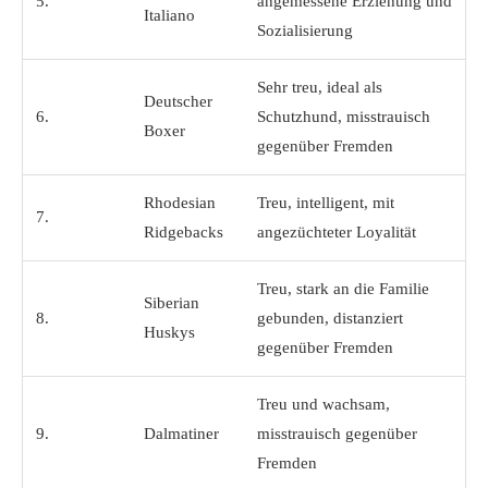
5.
angemessene Erziehung und
Italiano
Sozialisierung
Sehr treu, ideal als
Deutscher
6.
Schutzhund, misstrauisch
Boxer
gegenüber Fremden
Rhodesian
Treu, intelligent, mit
7.
Ridgebacks
angezüchteter Loyalität
Treu, stark an die Familie
Siberian
8.
gebunden, distanziert
Huskys
gegenüber Fremden
Treu und wachsam,
9.
Dalmatiner
misstrauisch gegenüber
Fremden