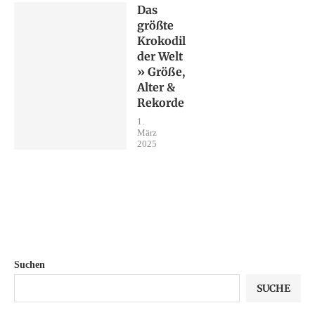
Das
größte
Krokodil
der Welt
» Größe,
Alter &
Rekorde
1.
März
2025
Suchen
SUCHE