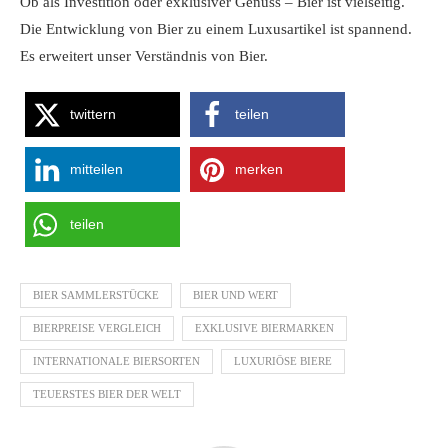
Ob als Investition oder exklusiver Genuss – Bier ist vielseitig.
Die Entwicklung von Bier zu einem Luxusartikel ist spannend.
Es erweitert unser Verständnis von Bier.
twittern
teilen
mitteilen
merken
teilen
BIER SAMMLERSTÜCKE
BIER UND WERT
BIERPREISE VERGLEICH
EXKLUSIVE BIERMARKEN
INTERNATIONALE BIERSORTEN
LUXURIÖSE BIERE
TEUERSTES BIER DER WELT