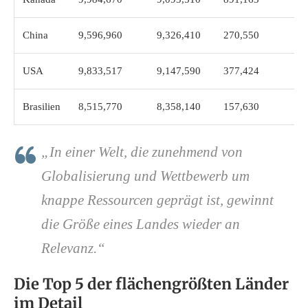
China
9,596,960
9,326,410
270,550
1
USA
9,833,517
9,147,590
377,424
3
Brasilien
8,515,770
8,358,140
157,630
2
„In einer Welt, die zunehmend von
Globalisierung und Wettbewerb um
knappe Ressourcen geprägt ist, gewinnt
die Größe eines Landes wieder an
Relevanz.“
Die Top 5 der flächengrößten Länder
im Detail