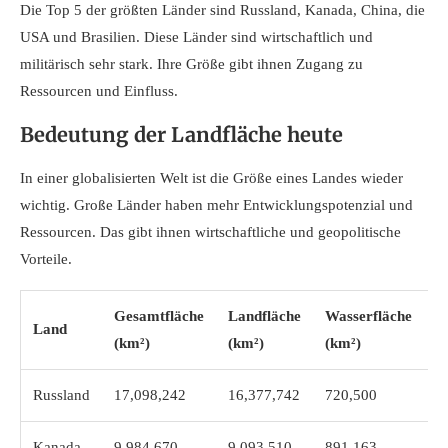
Die Top 5 der größten Länder sind Russland, Kanada, China, die
USA und Brasilien. Diese Länder sind wirtschaftlich und
militärisch sehr stark. Ihre Größe gibt ihnen Zugang zu
Ressourcen und Einfluss.
Bedeutung der Landfläche heute
In einer globalisierten Welt ist die Größe eines Landes wieder
wichtig. Große Länder haben mehr Entwicklungspotenzial und
Ressourcen. Das gibt ihnen wirtschaftliche und geopolitische
Vorteile.
Gesamtfläche
Landfläche
Wasserfläche
B
Land
(km²)
(km²)
(km²)
(
Russland
17,098,242
16,377,742
720,500
1
Kanada
9,984,670
9,093,510
891,163
3