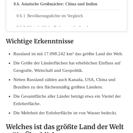
Asiatische Großmächte: China und Indien
Bevölkerungsdichte im Vergleich
Wirtschaftliche Bedeutung der Landmasse
Wichtige Erkenntnisse
Verhältnis von Landfläche zur Bevölkerungszahl
Deutschland im internationalen Größenvergleich
Russland ist mit 17.098.242 km² das größte Land der Welt.
Die Größe der Länderflächen hat erheblichen Einfluss auf
Position in der Weltrangliste
Geografie, Wirtschaft und Geopolitik.
Bedeutung der Landfläche für die Wirtschaft
Neben Russland zählen auch Kanada, USA, China und
Brasilien zu den flächenmäßig größten Ländern.
Fazit
Die Gesamtfläche aller Länder beträgt etwa ein Viertel der
Erdoberfläche.
Die Mehrheit der Erdoberfläche ist von Wasser bedeckt.
Welches ist das größte Land der Welt