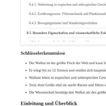
Verbreitung in tropischen und subtropischen Gewä
Ernährungsweise: Filtermechanik und Planktonau
Bewegungsmuster und Wanderungsverhalten
Besondere Eigenschaften und wissenschaftliche Erk
Anatomie: Größe, Maul, Zähne und Haut
Forschungsprojekte und Schutzmaßnahmen
Schlüsselerkenntnisse
Fazit
Der Walhai ist der größte Fisch der Welt und kann 
Er wiegt bis zu 12 Tonnen und ernährt sich hauptsä
Walhaie leben in tropischen und subtropischen Gew
Trotz ihrer Größe sind sie sanfte Riesen und filter
Die Wissenschaft bestätigt den Walhai als den grö
Einleitung und Überblick