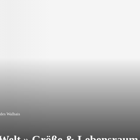
 des Walhais
r Welt » Größe & Lebensraum