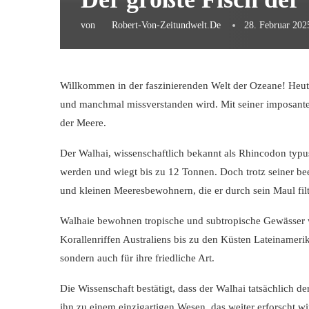
von
Robert-Von-Zeitundwelt.de
28. Februar 202
Willkommen in der faszinierenden Welt der Ozeane! Heute w
und manchmal missverstanden wird. Mit seiner imposanten
der Meere.
Der Walhai, wissenschaftlich bekannt als Rhincodon typus,
werden und wiegt bis zu 12 Tonnen. Doch trotz seiner be
und kleinen Meeresbewohnern, die er durch sein Maul filt
Walhaie bewohnen tropische und subtropische Gewässer w
Korallenriffen Australiens bis zu den Küsten Lateinamerik
sondern auch für ihre friedliche Art.
Die Wissenschaft bestätigt, dass der Walhai tatsächlich d
ihn zu einem einzigartigen Wesen, das weiter erforscht 