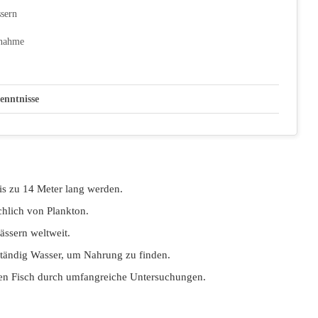
ssern
fnahme
enntnisse
bis zu 14 Meter lang werden.
chlich von Plankton.
ässern weltweit.
n ständig Wasser, um Nahrung zu finden.
ßten Fisch durch umfangreiche Untersuchungen.