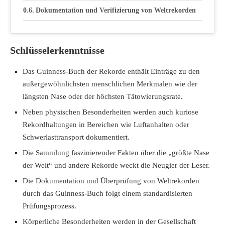
Dokumentation und Verifizierung von Weltrekorden
Guinness-Buch Prüfungsprozess
Schlüsselerkenntnisse
Offizielle Messverfahren
Das Guinness-Buch der Rekorde enthält Einträge zu den
Gesellschaftliche Wahrnehmung von körperlichen
Rekorden
außergewöhnlichsten menschlichen Merkmalen wie der
längsten Nase oder der höchsten Tätowierungsrate.
Fazit
Neben physischen Besonderheiten werden auch kuriose
Rekordhaltungen in Bereichen wie Luftanhalten oder
Schwerlasttransport dokumentiert.
Die Sammlung faszinierender Fakten über die „größte Nase
der Welt“ und andere Rekorde weckt die Neugier der Leser.
Die Dokumentation und Überprüfung von Weltrekorden
durch das Guinness-Buch folgt einem standardisierten
Prüfungsprozess.
Körperliche Besonderheiten werden in der Gesellschaft