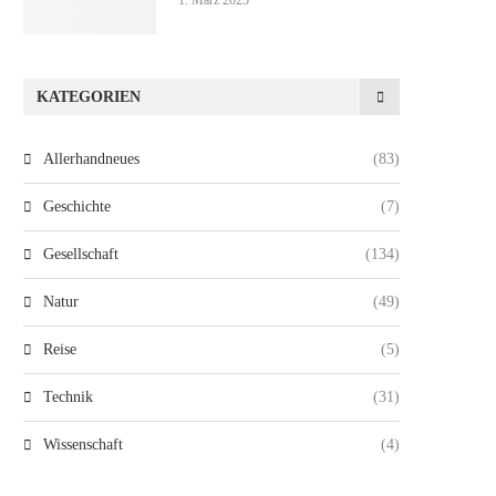
1. März 2025
KATEGORIEN
Allerhandneues
(83)
Geschichte
(7)
Gesellschaft
(134)
Natur
(49)
Reise
(5)
Technik
(31)
Wissenschaft
(4)