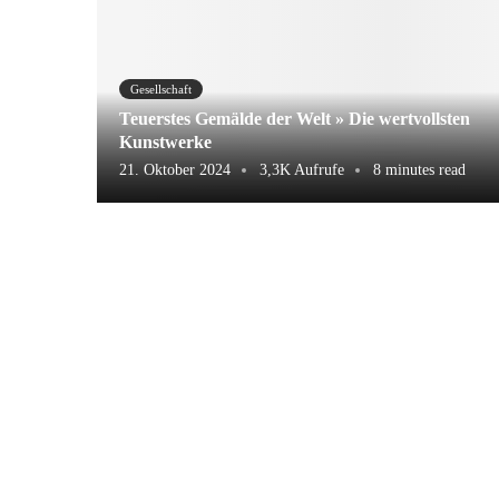
Gesellschaft
Teuerstes Gemälde der Welt » Die wertvollsten
Kunstwerke
21. Oktober 2024
3,3K Aufrufe
8 minutes read