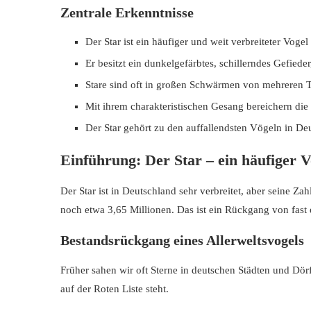
Zentrale Erkenntnisse
Seltene und scheue Vögel
Der Pirol – auffallend schön, aber selten zu sehen
Der Star ist ein häufiger und weit verbreiteter Vogel
Er besitzt ein dunkelgefärbtes, schillerndes Gefied
Fazit
Stare sind oft in großen Schwärmen von mehreren 
Mit ihrem charakteristischen Gesang bereichern die
Der Star gehört zu den auffallendsten Vögeln in De
Einführung: Der Star – ein häufiger V
Der Star ist in Deutschland sehr verbreitet, aber seine Zahl
noch etwa 3,65 Millionen. Das ist ein Rückgang von fast 
Bestandsrückgang eines Allerweltsvogels
Früher sahen wir oft Sterne in deutschen Städten und Dörfe
auf der Roten Liste steht.