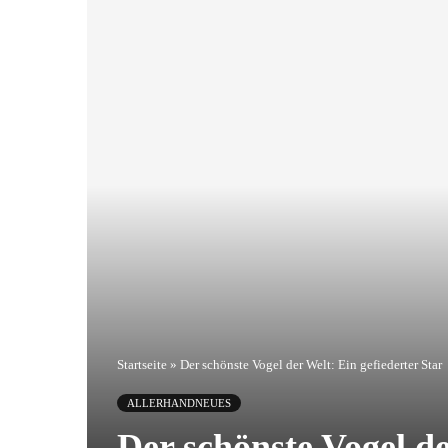
Startseite
»
Der schönste Vogel der Welt: Ein gefiederter Star
ALLERHANDNEUES
Der schönste Vogel de