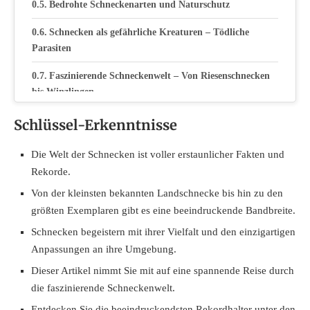
Bedrohte Schneckenarten und Naturschutz
Schnecken als gefährliche Kreaturen – Tödliche
Parasiten
Faszinierende Schneckenwelt – Von Riesenschnecken
bis Winzlingen
Vielfalt und einzigartige Anpassungen
Schlüssel-Erkenntnisse
Fazit
Die Welt der Schnecken ist voller erstaunlicher Fakten und
Rekorde.
Von der kleinsten bekannten Landschnecke bis hin zu den
größten Exemplaren gibt es eine beeindruckende Bandbreite.
Schnecken begeistern mit ihrer Vielfalt und den einzigartigen
Anpassungen an ihre Umgebung.
Dieser Artikel nimmt Sie mit auf eine spannende Reise durch
die faszinierende Schneckenwelt.
Entdecken Sie die beeindruckendsten Rekordhalter unter den