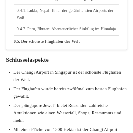
Lukla, Nepal: Einer der gefährlichsten Airports der
Welt
Paro, Bhutan: Abenteuerlicher Sinkflug im Himalaja
Der schönste Flughafen der Welt
Singapur, Changi Airport
Schlüsselaspekte
Moderne Flughafengebäude und Ausstattung
Der Changi Airport in Singapur ist der schönste Flughafen
Innovative Flughafenkonzepte
der Welt.
Der Flughafen wurde bereits zwölfmal zum besten Flughafen
Queensland, Australien: Ein Strand als Piste
gewählt.
Courchevel, Frankreich: Eine Landebahn mit Steigung
Der „Singapore Jewel“ bietet Reisenden zahlreiche
Attraktionen wie einen Wasserfall, Shops, Restaurants und
Fazit
mehr.
Mit einer Fläche von 1300 Hektar ist der Changi Airport